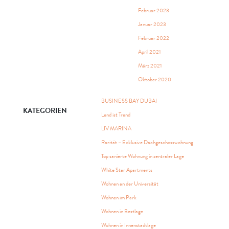
Februar 2023
Januar 2023
Februar 2022
April 2021
März 2021
Oktober 2020
BUSINESS BAY DUBAI
KATEGORIEN
Lend ist Trend
LIV MARINA
Rarität – Exklusive Dachgeschosswohnung
Top sanierte Wohnung in zentraler Lage
White Star Apartments
Wohnen an der Universität
Wohnen im Park
Wohnen in Bestlage
Wohnen in Innenstadtlage