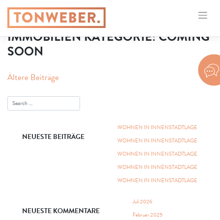
IMMOBILIEN KATEGORIE:
COMING
SOON
BEITRAGSNAVIGATION
Ältere Beiträge
WOHNEN IN INNENSTADTLAGE
NEUESTE BEITRÄGE
WOHNEN IN INNENSTADTLAGE
WOHNEN IN INNENSTADTLAGE
WOHNEN IN INNENSTADTLAGE
WOHNEN IN INNENSTADTLAGE
Juli 2026
NEUESTE KOMMENTARE
Februar 2025