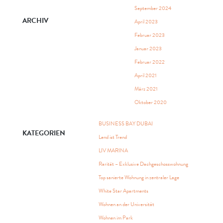
September 2024
ARCHIV
April 2023
Februar 2023
Januar 2023
Februar 2022
April 2021
März 2021
Oktober 2020
BUSINESS BAY DUBAI
KATEGORIEN
Lend ist Trend
LIV MARINA
Rarität – Exklusive Dachgeschosswohnung
Top sanierte Wohnung in zentraler Lage
White Star Apartments
Wohnen an der Universität
Wohnen im Park