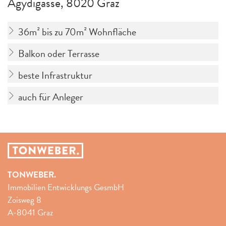
Ägydigasse, 8020 Graz
36m² bis zu 70m² Wohnfläche
Balkon oder Terrasse
beste Infrastruktur
auch für Anleger
TONWEBER.
Immobilien Entwicklungs GesmbH
Zoisweg 8
A-8041 Graz